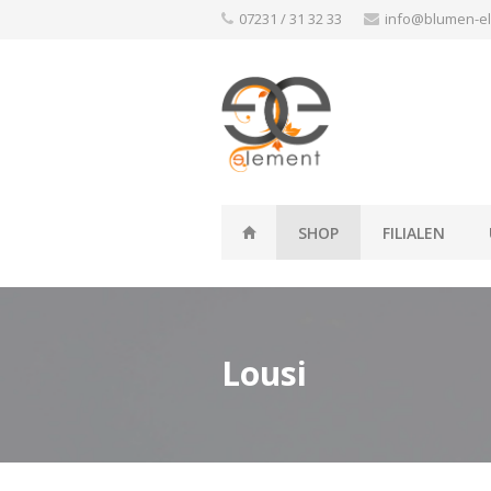
Skip
07231 / 31 32 33
info@blumen-e
to
content
SHOP
FILIALEN
Lousi