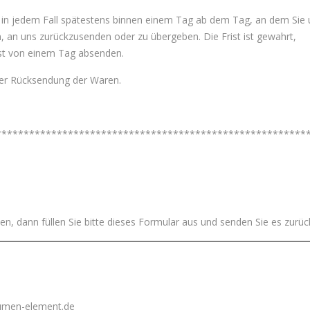
 in jedem Fall spätestens binnen einem Tag ab dem Tag, an dem Sie 
n, an uns zurückzusenden oder zu übergeben. Die Frist ist gewahrt,
ist von einem Tag absenden.
der Rücksendung der Waren.
********************************************************
en, dann füllen Sie bitte dieses Formular aus und senden Sie es zurüc
lumen-element.de