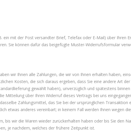
B. ein mit der Post versandter Brief, Telefax oder E-Mail) über Ihren E
ieren. Sie können dafür das beigefügte Muster-Widerrufsformular verw
ben wir Ihnen alle Zahlungen, die wir von Ihnen erhalten haben, einsc
lichen Kosten, die sich daraus ergeben, dass Sie eine andere Art der 
tandardlieferung gewählt haben), unverzüglich und spätestens binne
 Mitteilung über Ihren Widerruf dieses Vertrags bei uns eingegangen 
asselbe Zahlungsmittel, das Sie bei der ursprünglichen Transaktion 
lich etwas anderes vereinbart; in keinem Fall werden Ihnen wegen di
n, bis wir die Waren wieder zurückerhalten haben oder bis Sie den N
n, je nachdem, welches der frühere Zeitpunkt ist.