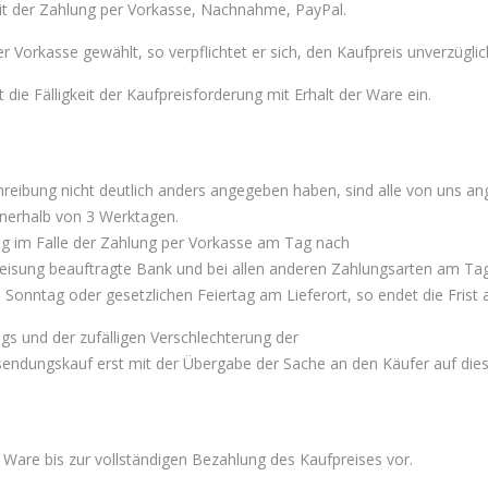
eit der Zahlung per Vorkasse, Nachnahme, PayPal.
r Vorkasse gewählt, so verpflichtet er sich, den Kaufpreis unverzügli
 die Fälligkeit der Kaufpreisforderung mit Erhalt der Ware ein.
chreibung nicht deutlich anders angegeben haben, sind alle von uns ang
innerhalb von 3 Werktagen.
rung im Falle der Zahlung per Vorkasse am Tag nach
eisung beauftragte Bank und bei allen anderen Zahlungsarten am Tag
, Sonntag oder gesetzlichen Feiertag am Lieferort, so endet die Fris
ngs und der zufälligen Verschlechterung der
endungskauf erst mit der Übergabe der Sache an den Käufer auf dies
 Ware bis zur vollständigen Bezahlung des Kaufpreises vor.