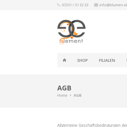
Skip
07231 / 31 32 33
info@blumen-e
to
content
SHOP
FILIALEN
AGB
Home
AGB
Allgemeine Geschäftsbedingungen de