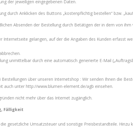
ung der jeweiligen eingegebenen Daten.
ung durch Anklicken des Buttons „kostenpflichtig bestellen“ bzw. „kau
dlichen Absenden der Bestellung durch Betätigen der in dem von ihm
r Internetseite gelangen, auf der die Angaben des Kunden erfasst we
 abbrechen.
lung unmittelbar durch eine automatisch generierte E-Mail („Auftrags
i Bestellungen über unseren Internetshop : Wir senden Ihnen die Bes
eit auch unter http://www.blumen-element.de/agb einsehen.
sgründen nicht mehr über das Internet zugänglich.
 Fälligkeit
 die gesetzliche Umsatzsteuer und sonstige Preisbestandteile. Hinz