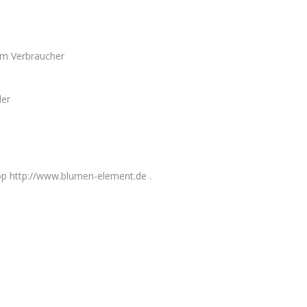
em Verbraucher
der
op http://www.blumen-element.de .